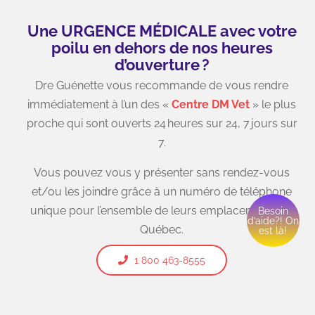
Une URGENCE MÉDICALE avec votre
poilu en dehors de nos heures
d’ouverture ?
Dre Guénette vous recommande de vous rendre
immédiatement à l’un des «
Centre DM Vet
» le plus
proche qui sont ouverts 24 heures sur 24, 7 jours sur
7.
Vous pouvez vous y présenter sans rendez-vous
et/ou les joindre grâce à un numéro de téléphone
unique pour l’ensemble de leurs emplacements au
Besoin
d’aide?! On
Québec.
est là!
1 800 463-8555
DRE JOSÉE MARCOUX,
m.v., I.P.S.A.V., DAVDC