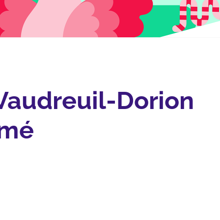
 Vaudreuil-Dorion
rmé