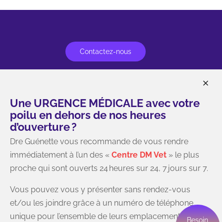
Contactez-nous
Une URGENCE MÉDICALE avec votre
Soyez aux premières loges lors
poilu en dehors de nos heures
d’annonces de nouveautés ou de
d’ouverture ?
promotions en vous abonnant à notre
Dre Guénette vous recommande de vous rendre
 & Montréal
page Facebook ou en nous suivant
immédiatement à l’un des «
Centre DM Vet
» le plus
sur TikTok ou Instagram.
proche qui sont ouverts 24 heures sur 24, 7 jours sur 7.
Vous pouvez vous y présenter sans rendez-vous
et/ou les joindre grâce à un numéro de téléphone
unique pour l’ensemble de leurs emplacements au
Besoin