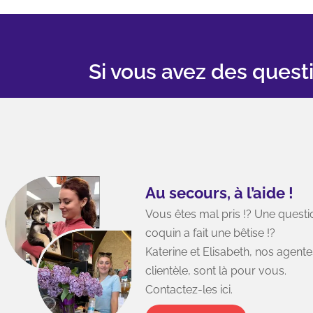
Si vous avez des quest
Contact
Au secours, à l’aide !
Wizoo est un hôpital vétérinaire au
Vous êtes mal pris !? Une questio
514-31
concept unique qui favorise
coquin a fait une bêtise !?
l'accessibilité aux services essentiels,
info@w
Katerine et Elisabeth, nos agente
qui mise sur l'innovation technologique
22800 
clientèle, sont là pour vous.
et qui simplifie le quotidien des
Vaudre
Contactez-les ici.
propriétaires d'animaux et de leurs