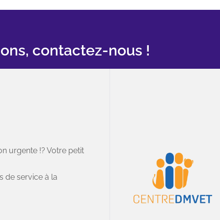
ions, contactez-nous !
Heures d’ouverture
Vaudreuil-Dorion, Brossard
n urgente !? Votre petit
9-4966
Lundi: 9:00 - 20:00
izoo.ca
s de service à la
Mardi: 9:00 - 20:00
chemin Dumberry, unité 3
Mercredi: 9:00 - 20:00
uil-Dorion, J7V 0M8
Jeudi: 9:00 - 20:00
Vendredi: 9:00 - 20:00