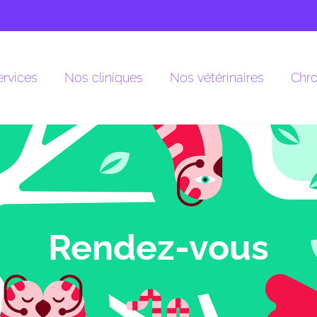
rvices
Nos cliniques
Nos vétérinaires
Chro
Rendez-vous