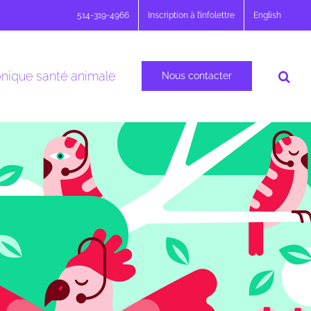
514-319-4966
Inscription à l’infolettre
English
nique santé animale
Nous contacter