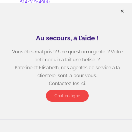
514-319-4966
info@wizoo.ca
22800 chemin Dumberry, unité 3
Vaudreuil-Dorion, J7V 0M8
Au secours, à l’aide !
9205 boulevard Taschereau, Unité 104
Brossard, J4Y 3B8
Vous êtes mal pris !? Une question urgente !? Votre
petit coquin a fait une bêtise !?
Katerine et Elisabeth, nos agentes de service à la
Heures d’ouverture
clientèle, sont là pour vous.
Contactez-les ici.
Chat en ligne
Vaudreuil-Dorion, Brossard & Montréal
Lundi: 9:00 - 20:00
Mardi: 9:00 - 20:00
Mercredi: 9:00 - 20:00