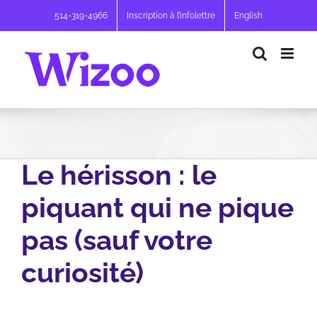
Passer
514-319-4966
Inscription à l’infolettre
English
au
contenu
Le hérisson : le
piquant qui ne pique
pas (sauf votre
curiosité)