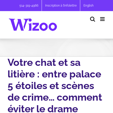
Passer
514-319-4966
Inscription à l’infolettre
English
au
contenu
Votre chat et sa
litière : entre palace
5 étoiles et scènes
de crime… comment
éviter le drame