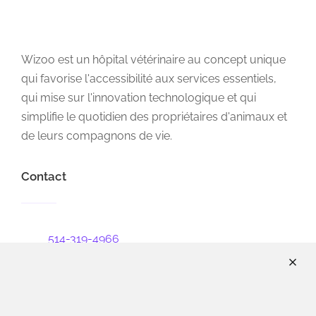
Wizoo est un hôpital vétérinaire au concept unique
qui favorise l'accessibilité aux services essentiels,
qui mise sur l'innovation technologique et qui
simplifie le quotidien des propriétaires d'animaux et
de leurs compagnons de vie.
Contact
514-319-4966
info@wizoo.ca
22800 chemin Dumberry, unité 3
Vaudreuil-Dorion, J7V 0M8