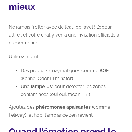
mieux
Ne jamais frotter avec de l’eau de javel ! L’odeur
attire… et votre chat y verra une invitation officielle à
recommencer.
Utilisez plutôt :
Des produits enzymatiques comme
KOE
(Kennel Odor Eliminator),
Une
lampe UV
pour détecter les zones
contaminées (oui oui, façon FBI
).
Ajoutez des
phéromones apaisantes
(comme
Feliway), et hop, l’ambiance zen revient.
Quand l’émotion prend le