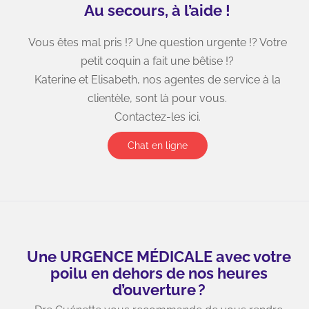
Au secours, à l’aide !
9205 boulevard Taschereau, Unité 104
Brossard, J4Y 3B8
Vous êtes mal pris !? Une question urgente !? Votre
petit coquin a fait une bêtise !?
Katerine et Elisabeth, nos agentes de service à la
Heures d’ouverture
clientèle, sont là pour vous.
Contactez-les ici.
Chat en ligne
Vaudreuil-Dorion, Brossard & Montréal
Lundi: 9:00 - 20:00
Mardi: 9:00 - 20:00
Mercredi: 9:00 - 20:00
Jeudi: 9:00 - 20:00
Vendredi: 9:00 - 20:00
Une URGENCE MÉDICALE avec votre
Samedi: 9:00 - 17:00
poilu en dehors de nos heures
d’ouverture ?
Dimanche: 9:00 - 17:00