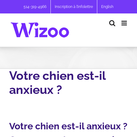
Passer
514-319-4966
Inscription à l’infolettre
English
au
contenu
Votre chien est-il
anxieux ?
Votre chien est-il anxieux ?