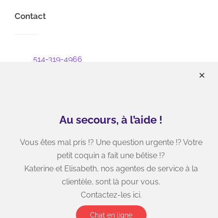
Contact
514-319-4966
info@wizoo.ca
22800 chemin Dumberry, unité 3
Vaudreuil-Dorion, J7V 0M8
Au secours, à l’aide !
9205 boulevard Taschereau, Unité 104
Brossard, J4Y 3B8
Vous êtes mal pris !? Une question urgente !? Votre
petit coquin a fait une bêtise !?
Katerine et Elisabeth, nos agentes de service à la
Heures d’ouverture
clientèle, sont là pour vous.
Contactez-les ici.
Chat en ligne
Vaudreuil-Dorion, Brossard & Montréal